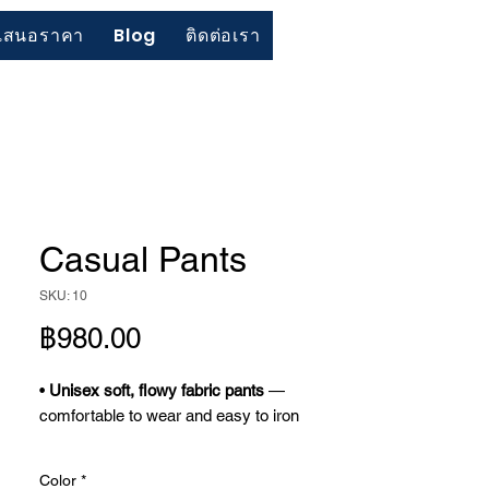
เสนอราคา
Blog
ติดต่อเรา
Casual Pants
SKU: 10
ราคา
฿980.00
•
Unisex soft, flowy fabric pants
—
comfortable to wear and easy to iron
•
Easy-to-wear design with an elasticated
Color
*