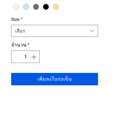
back waistband
, providing a flexible fit that
adapts comfortably to different body
shapes
Size
*
•
Cropped 5/6-length cut
that highlights the
เลือก
ankles, creating a slimmer and longer leg
silhouette
จำนวน
*
•
Suitable for casual wear or work
Shipping cost payable at destination
เพิ่มลงในรถเข็น
ติดตามเราได้ที่