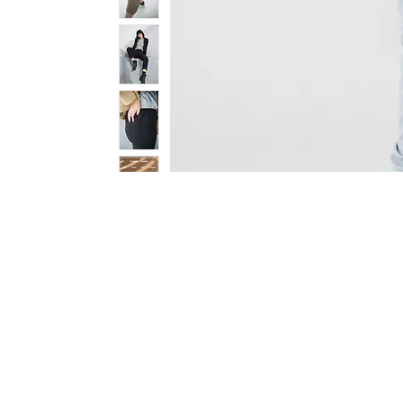
ห้างหุ้นส่วนจำกัด ธนมงคล