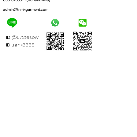
098-8289971
(มือถือออฟฟิส)
admin@tnmkgarment.com
ID
@072tesow
ID
tnmk8888
ห้างหุ้นส่วนจำกัด ธนมงคล
(สำนักงานใหญ่)
ติดต่อ
115-115/6 ซอยเพชรเกษม 102/2 บางแคเหนือ บางแค กทม.
10160
02-8093770 - 2
098-8289971
(มือถือออฟฟิส)
admin@tnmkgarment.com
เวลาทำการ
ติดตามเราได้ที่
จันทร์ - เสาร์