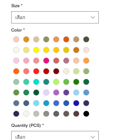
Size
*
Fabric: 100% Cotton Semi-Comb (155–170
GSM)
เลือก
64 Colors Available
Color
*
Shipping cost payable at destination
Features:
• Sulfate Free – Gentle fabric treatment for
safer wear and long-lasting color
• Active Air Flow – Breathable structure
that keeps you cool and comfortable
• Stretchable – Soft stretch with flexible
movement and shape retention
Quantity (PCS)
*
• Export Quality – Premium standard
เลือก