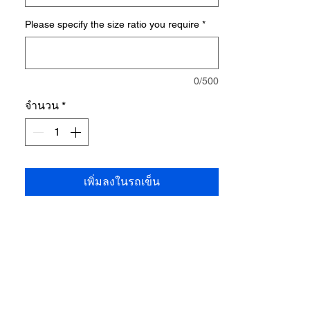
manufacturing with durable finishing
Please specify the size ratio you require
*
• Shrinkage: 3–5%
• Measurement Tolerance: ±1 inch
0/500
จำนวน
*
เพิ่มลงในรถเข็น
ติดตามเราได้ที่