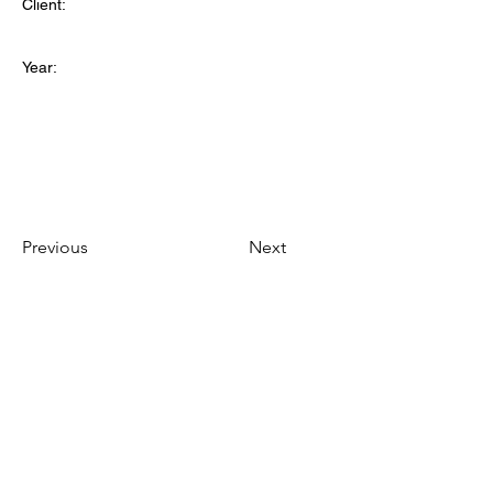
Client:
Year:
Previous
Next
ห้างหุ้นส่วนจำกัด ธนมงคล
(สำนักงานใหญ่)
ติดต่อ
115-115/6 ซอยเพชรเกษม 102/2 บางแคเหนือ บางแค กทม.
10160
02-8093770 - 2
098-8289971
(มือถือออฟฟิส)
admin@tnmkgarment.com