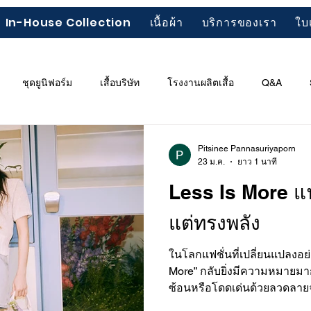
In-House Collection
เนื้อผ้า
บริการของเรา
ใบ
ชุดยูนิฟอร์ม
เสื้อบริษัท
โรงงานผลิตเสื้อ
Q&A
ยเสื้อ
เทรนด์แฟชั่นปี 2026
Less Is More
French terry
Pitsinee Pannasuriyaporn
23 ม.ค.
ยาว 1 นาที
Less Is More แฟช
แต่ทรงพลัง
ในโลกแฟชั่นที่เปลี่ยนแปลงอย่
More” กลับยิ่งมีความหมายมากข
ซ้อนหรือโดดเด่นด้วยลวดลา
ตัวตนได้ผ่านความเรียบง่าย 