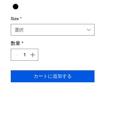
around the waist, creating a stylish detail
while enhancing a slimmer waistline
silhouette
Size
*
Shipping cost payable at destination
選択
数量
*
カートに追加する
SNSでフォロー