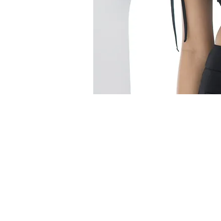
TANAMONGKOL PART., LTD.
（本社）