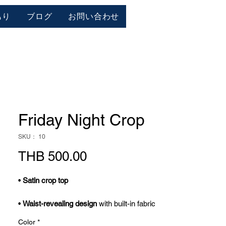
もり
ブログ
お問い合わせ
Friday Night Crop
SKU： 10
価
THB 500.00
格
•
Satin crop top
•
Waist-revealing design
with built-in fabric
ties that can be wrapped and fastened
Color
*