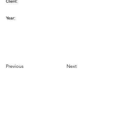
Client:
Year:
Previous
Next
TANAMONGKOL PART., LTD.
（本社）
お問い合わせ
115-115/6 Soi Phetkasem 102/2 Bangkaenuer Bangkae
Bangkok 10160
+66 28093770 - 2
+66 988289971
(OFFICE MOBILE)
admin@tnmkgarment.com