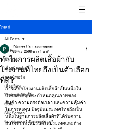
โพสต์
All Posts
Pitsinee Pannasuriyaporn
All Posts
20 ก.ย. 2568
ยาว 1 นาที
ทำไมการผลิตเสื้อผ้ากับ
ฟิลาเจน
โรงงานที่ไทยถึงเป็นตัวเลือก
เสื้อยูนิฟอร์ม
ชุดยูนิฟอร์ม
ที่ดี?
เสื้อบริษัท
การเลือกโรงงานผลิตเสื้อผ้าเป็นหนึ่งใน
โรงงานผลิตเสื้อ
ปัจจัยสำคัญที่จะกำหนดคุณภาพของ
สินค้า ความตรงต่อเวลา และความคุ้มค่า
Q&A
ในการลงทุน ปัจจุบันประเทศไทยถือเป็น
Silk Screen
หนึ่งในฐานการผลิตเสื้อผ้าที่ได้รับความ
“สารอันตรายเกินมาตรฐาน”
สนใจจากทั้งแบรนด์ในประเทศและต่าง